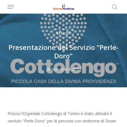
Menu
Skip
to
searc
main
content
Articoli
Presentazione del Servizio “Perle-
Doro”
28 Novembre 2022
Presso l’Ospedale Cottolengo di Torino è stato attivato il
servizio “Perle-Doro” per le persone con sindrome di Down