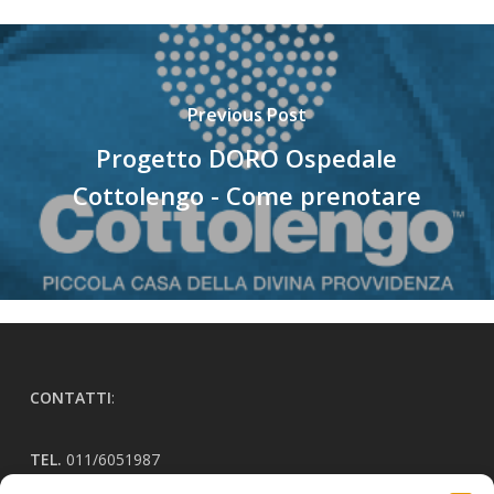
Previous Post
Progetto DORO Ospedale
Cottolengo - Come prenotare
CONTATTI
:
TEL.
011/6051987
EMAIL:
sportellohandicap@airdown.it