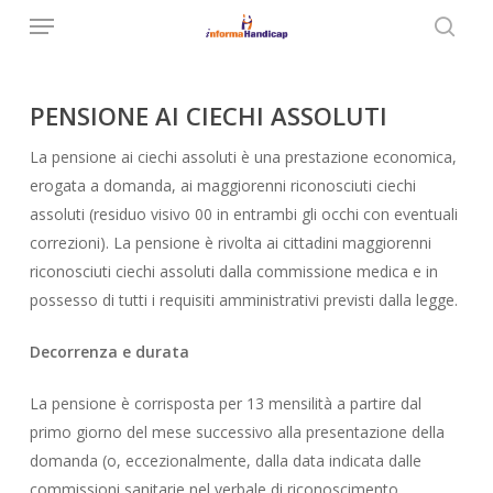
Menu
Skip
to
searc
main
content
PENSIONE AI CIECHI ASSOLUTI
La pensione ai ciechi assoluti è una prestazione economica,
erogata a domanda, ai maggiorenni riconosciuti ciechi
assoluti (residuo visivo 00 in entrambi gli occhi con eventuali
correzioni). La pensione è rivolta ai cittadini maggiorenni
riconosciuti ciechi assoluti dalla commissione medica e in
possesso di tutti i requisiti amministrativi previsti dalla legge.
Decorrenza e durata
La pensione è corrisposta per 13 mensilità a partire dal
primo giorno del mese successivo alla presentazione della
domanda (o, eccezionalmente, dalla data indicata dalle
commissioni sanitarie nel verbale di riconoscimento