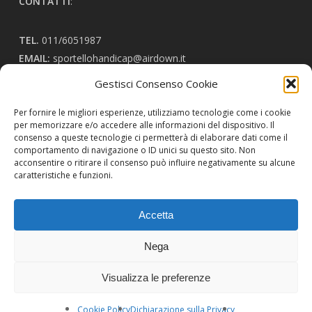
CONTATTI
:
TEL.
011/6051987
EMAIL:
sportellohandicap@airdown.it
Gestisci Consenso Cookie
ORARI:
Per fornire le migliori esperienze, utilizziamo tecnologie come i cookie
per memorizzare e/o accedere alle informazioni del dispositivo. Il
consenso a queste tecnologie ci permetterà di elaborare dati come il
Martedì: 16:00 - 18:00
comportamento di navigazione o ID unici su questo sito. Non
Giovedì: 16:00 - 19:00
acconsentire o ritirare il consenso può influire negativamente su alcune
caratteristiche e funzioni.
Accetta
Nega
Visualizza le preferenze
© 2026 Sportello InformaHandicap.
Cookie Policy
Dichiarazione sulla Privacy