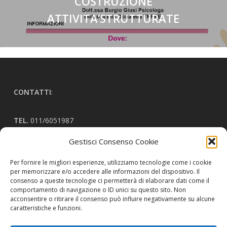
COSTRUZIONE
ATTIVITA’STRUTTURATE
CONTATTI
:
TEL.
011/6051987
EMAIL:
sportellohandicap@airdown.it
Gestisci Consenso Cookie
Per fornire le migliori esperienze, utilizziamo tecnologie come i cookie
ORARI:
per memorizzare e/o accedere alle informazioni del dispositivo. Il
consenso a queste tecnologie ci permetterà di elaborare dati come il
comportamento di navigazione o ID unici su questo sito. Non
Martedì: 16:00 - 18:00
acconsentire o ritirare il consenso può influire negativamente su alcune
caratteristiche e funzioni.
Giovedì: 16:00 - 19:00